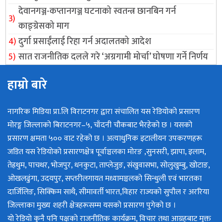
देवानगञ्ज-कप्तानगञ्ज घटनाको स्वतन्त्र छानबिन गर्न
काङ्ग्रेसको माग
दुर्गा प्रसाईंलाई रिहा गर्न अदालतको आदेश
सात राजनीतिक दलले गरे ‘अग्रगामी मोर्चा’ घोषणा गर्ने निर्णय
हाम्रो बारे
नागरिक मिडिया प्रा.लि विराटनगर द्वारा संचालित यस रेडियोको प्रसारण
मोरङ्ग जिल्लाको बिराटनगर–५, चाँदनी चौकबाट भैरहेको छ । यसको
प्रसारण क्षमता ५०० वाट रहेको छ । अत्याधुनिक इटालीयन उपकरणहरू
जडित यस रेडियोको प्रसारणक्षेत्र पूर्वाञ्चलका मोरङ ,सुनसरी, झापा, इलाम,
तेह्रथुम, पाचथर, भोजपुर, धनकुटा, ताप्लेजुङ, संखुवासभा, सोलुखुम्बु, खोटाङ,
ओखलढुंगा, उदयपुर, सप्तरीलगायत मध्यामञ्चलको सिन्धुली एवं भारतका
दार्जिलिङ, सिक्किम साथै, सीमावर्ती भारत,विहार राज्यको सुपौल र अररिया
जिल्लाका मुख्य शहरी क्षेत्रहरूसम्म यसको प्रसारण पुगेको छ ।
यो रेडियो कुनै पनि पक्षको राजनीतिक कार्यक्रम, विचार तथा आग्रहबाट मुक्त