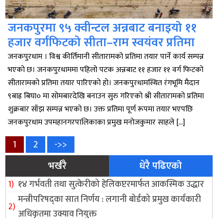
जनकपुरमा ९५ क्वीन्टल अन्नबाट बनाइयो ११
हजार वर्गफिटको सीता–राम स्वयंवर प्रतिमा
जनकपुरधाम । विश्व कीर्तिमानी सीतारामको प्रतिमा तयार पार्ने कार्य सम्पन्न
भएको छ। जनकपुरधाममा पहिलो पटक अन्नबाट ११ हजार ११ वर्ग फिटको
सीतारामको प्रतिमा तयार पारिएको हो। जनकपुरधामस्थित रंगभूमि मैदान
९बाह्र बिघा० मा सोमबारदेखि बनाउन सुरु गरिएको श्री सीतारामको प्रतिमा
शुक्रबार साँझ सम्पन्न भएको छ। उक्त प्रतिमा पूर्ण रूपमा तयार भएपछि
जनकपुरधाम उपमहानगरपालिकाका प्रमुख मनोजकुमार साहले […]
Posts
Page
Page
1
2
->>
भर्खरै
धेरै पढिएको
pagination
१४ गर्भवती तथा सुत्केरीको हेलिकप्टरमार्फत आकस्मिक उद्धार
मन्त्रीपरिषद्का सात निर्णय : लगानी बोर्डको प्रमुख कार्यकारी
अधिकृतमा उक्याव नियुक्त