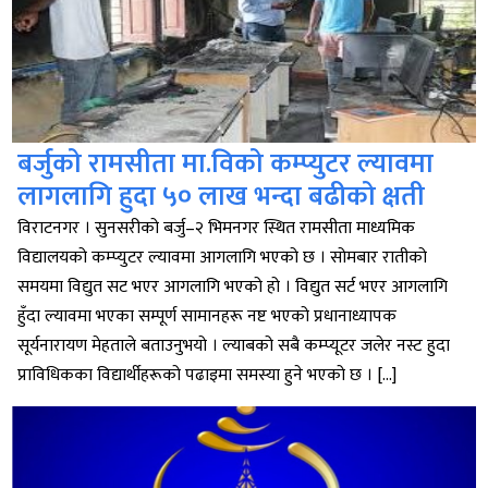
बर्जुको रामसीता मा.विको कम्प्युटर ल्यावमा
लागलागि हुदा ५० लाख भन्दा बढीको क्षती
विराटनगर । सुनसरीको बर्जु–२ भिमनगर स्थित रामसीता माध्यमिक
विद्यालयको कम्प्युटर ल्यावमा आगलागि भएको छ । सोमबार रातीको
समयमा विद्युत सट भएर आगलागि भएको हो । विद्युत सर्ट भएर आगलागि
हुँदा ल्यावमा भएका सम्पूर्ण सामानहरू नष्ट भएको प्रधानाध्यापक
सूर्यनारायण मेहताले बताउनुभयो । ल्याबको सबै कम्प्यूटर जलेर नस्ट हुदा
प्राविधिकका विद्यार्थीहरूको पढाइमा समस्या हुने भएको छ । […]