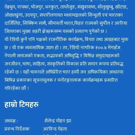
तेह्रथुम, पाचथर, भोजपुर, धनकुटा, ताप्लेजुङ, संखुवासभा, सोलुखुम्बु, खोटाङ,
ओखलढुंगा, उदयपुर, सप्तरीलगायत मध्यामञ्चलको सिन्धुली एवं भारतका
दार्जिलिङ, सिक्किम साथै, सीमावर्ती भारत,विहार राज्यको सुपौल र अररिया
जिल्लाका मुख्य शहरी क्षेत्रहरूसम्म यसको प्रसारण पुगेको छ ।
यो रेडियो कुनै पनि पक्षको राजनीतिक कार्यक्रम, विचार तथा आग्रहबाट मुक्त
छ । यो एक व्यवसायिक उद्यम हो । तर, रेडियो नागरिक १००.४ मेगार्हज
नेपाली समाजको एकता, सद्भावको अभिवृद्धि र विभिन्न समुदायहरूको
जनजीवन, भाषा, साहित्य, संस्कृतिको विकास प्रति समान रूपमा प्रतिवद्ध
रहेको छ । यही भावनाले अभिप्रेरित भएर हामी जन अभिरूचिका आधारमा
बिभिन्न प्रकारका सूचनामूलक र मनोरञ्जनात्मक कार्यक्रमहरू प्रसारित
गरिरहेका छौं ।
हाम्रो टिमहरु
अध्यक्ष : शैलेन्द्र मोहन झा
प्रवन्ध निर्देशकः अरविन्द मेहता