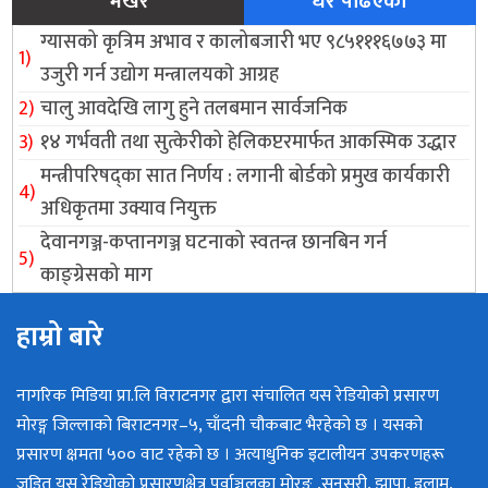
भर्खरै
धेरै पढिएको
pagination
ग्यासको कृत्रिम अभाव र कालोबजारी भए ९८५१११६७७३ मा
उजुरी गर्न उद्योग मन्त्रालयकाे आग्रह
चालु आवदेखि लागु हुने तलबमान सार्वजनिक
१४ गर्भवती तथा सुत्केरीको हेलिकप्टरमार्फत आकस्मिक उद्धार
मन्त्रीपरिषद्का सात निर्णय : लगानी बोर्डको प्रमुख कार्यकारी
अधिकृतमा उक्याव नियुक्त
देवानगञ्ज-कप्तानगञ्ज घटनाको स्वतन्त्र छानबिन गर्न
काङ्ग्रेसको माग
हाम्रो बारे
नागरिक मिडिया प्रा.लि विराटनगर द्वारा संचालित यस रेडियोको प्रसारण
मोरङ्ग जिल्लाको बिराटनगर–५, चाँदनी चौकबाट भैरहेको छ । यसको
प्रसारण क्षमता ५०० वाट रहेको छ । अत्याधुनिक इटालीयन उपकरणहरू
जडित यस रेडियोको प्रसारणक्षेत्र पूर्वाञ्चलका मोरङ ,सुनसरी, झापा, इलाम,