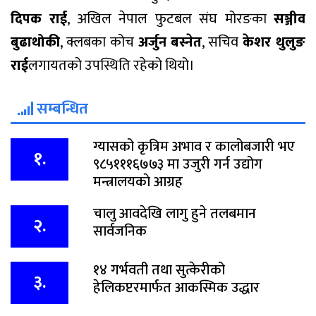
दिपक राई
, अखिल नेपाल फुटबल संघ मोरङका
सञ्जीव
बुढाथोकी
, क्लबका कोच
अर्जुन बस्नेत
, सचिव
केशर थुलुङ
राई
लगायतको उपस्थिति रहेको थियो।
सम्बन्धित
ग्यासको कृत्रिम अभाव र कालोबजारी भए
१.
९८५१११६७७३ मा उजुरी गर्न उद्योग
मन्त्रालयकाे आग्रह
चालु आवदेखि लागु हुने तलबमान
२.
सार्वजनिक
१४ गर्भवती तथा सुत्केरीको
३.
हेलिकप्टरमार्फत आकस्मिक उद्धार