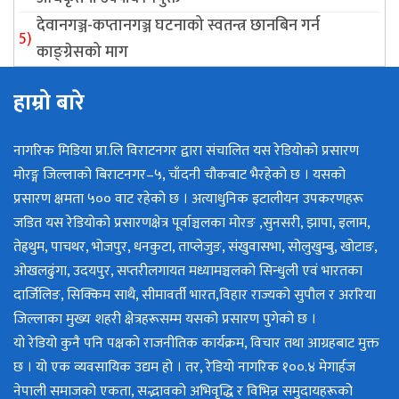
देवानगञ्ज-कप्तानगञ्ज घटनाको स्वतन्त्र छानबिन गर्न
काङ्ग्रेसको माग
हाम्रो बारे
नागरिक मिडिया प्रा.लि विराटनगर द्वारा संचालित यस रेडियोको प्रसारण
मोरङ्ग जिल्लाको बिराटनगर–५, चाँदनी चौकबाट भैरहेको छ । यसको
प्रसारण क्षमता ५०० वाट रहेको छ । अत्याधुनिक इटालीयन उपकरणहरू
जडित यस रेडियोको प्रसारणक्षेत्र पूर्वाञ्चलका मोरङ ,सुनसरी, झापा, इलाम,
तेह्रथुम, पाचथर, भोजपुर, धनकुटा, ताप्लेजुङ, संखुवासभा, सोलुखुम्बु, खोटाङ,
ओखलढुंगा, उदयपुर, सप्तरीलगायत मध्यामञ्चलको सिन्धुली एवं भारतका
दार्जिलिङ, सिक्किम साथै, सीमावर्ती भारत,विहार राज्यको सुपौल र अररिया
जिल्लाका मुख्य शहरी क्षेत्रहरूसम्म यसको प्रसारण पुगेको छ ।
यो रेडियो कुनै पनि पक्षको राजनीतिक कार्यक्रम, विचार तथा आग्रहबाट मुक्त
छ । यो एक व्यवसायिक उद्यम हो । तर, रेडियो नागरिक १००.४ मेगार्हज
नेपाली समाजको एकता, सद्भावको अभिवृद्धि र विभिन्न समुदायहरूको