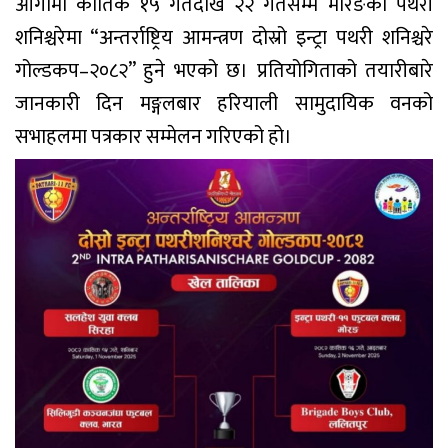
आगामी कार्तिक १५ गतेदेखि २२ गतेसम्म मोरङको पथरी
शनिश्चरेमा “अन्तर्राष्ट्रिय आमन्त्रण दोस्रो इन्ट्रा पथरी शनिश्चरे
गोल्डकप–२०८२” हुने भएको छ। प्रतियोगिताको तयारीबारे
जानकारी दिन मङ्गलबार हरियाली सामुदायिक वनको
सभाहलमा पत्रकार सम्मेलन गरिएको हो।