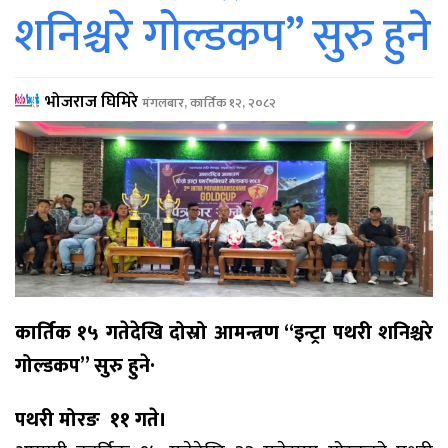
शनिश्चरे गोल्डकप” सुरु हुने
भोजराज घिमिरे
मंगलबार, कार्तिक १२, २०८२
कार्तिक १५ गतेदेखि दोस्रो आमन्त्रण “इन्ट्रा पथरी शनिश्चरे
गोल्डकप” सुरु हुने·
पथरी मोरङ ११ गते।