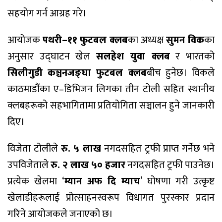
सहयोग गर्न आग्रह गरे।
आयोजक
पथरी–११ फुटबल क्लब
का अध्यक्ष
सुमन विक
का
अनुसार उद्घाटन खेल
सलहेश युवा क्लब
र भारतको
सिलीगुडी कञ्चनजङ्घा फुटबल क्लब
बीच हुनेछ। विकले
काठमाडौंका ए–डिभिजन लिगका तीन टोली सहित स्थानीय
क्लबहरूको सहभागितामा प्रतियोगिता सञ्चालन हुने जानकारी
दिए।
विजेता टोलीले
रु. ५ लाख
नगदसहित ट्रफी प्राप्त गर्नेछ भने
उपविजेताले
रु. २ लाख ५० हजार
नगदसहित ट्रफी पाउनेछ।
प्रत्येक खेलमा ‘
म्यान अफ दि म्याच
’ घोषणा गरी उत्कृष्ट
खेलाडीहरूलाई प्रोत्साहनस्वरूप विधागत पुरस्कार प्रदान
गरिने आयोजकले जनाएको छ।