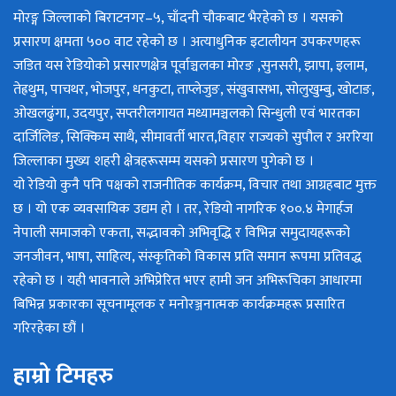
मोरङ्ग जिल्लाको बिराटनगर–५, चाँदनी चौकबाट भैरहेको छ । यसको
प्रसारण क्षमता ५०० वाट रहेको छ । अत्याधुनिक इटालीयन उपकरणहरू
जडित यस रेडियोको प्रसारणक्षेत्र पूर्वाञ्चलका मोरङ ,सुनसरी, झापा, इलाम,
तेह्रथुम, पाचथर, भोजपुर, धनकुटा, ताप्लेजुङ, संखुवासभा, सोलुखुम्बु, खोटाङ,
ओखलढुंगा, उदयपुर, सप्तरीलगायत मध्यामञ्चलको सिन्धुली एवं भारतका
दार्जिलिङ, सिक्किम साथै, सीमावर्ती भारत,विहार राज्यको सुपौल र अररिया
जिल्लाका मुख्य शहरी क्षेत्रहरूसम्म यसको प्रसारण पुगेको छ ।
यो रेडियो कुनै पनि पक्षको राजनीतिक कार्यक्रम, विचार तथा आग्रहबाट मुक्त
छ । यो एक व्यवसायिक उद्यम हो । तर, रेडियो नागरिक १००.४ मेगार्हज
नेपाली समाजको एकता, सद्भावको अभिवृद्धि र विभिन्न समुदायहरूको
जनजीवन, भाषा, साहित्य, संस्कृतिको विकास प्रति समान रूपमा प्रतिवद्ध
रहेको छ । यही भावनाले अभिप्रेरित भएर हामी जन अभिरूचिका आधारमा
बिभिन्न प्रकारका सूचनामूलक र मनोरञ्जनात्मक कार्यक्रमहरू प्रसारित
गरिरहेका छौं ।
हाम्रो टिमहरु