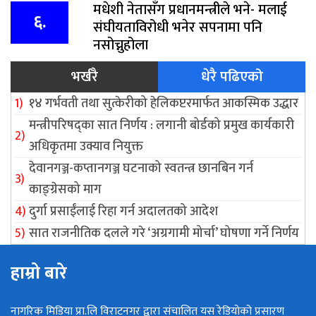
मधेशी नेतासँग प्रधानमन्त्रीले भने- मलाई
६.
संघीयताविरोधी भनेर सपनामा पनि
नसोच्नुहोला
भर्खरै
धेरै पढिएको
१४ गर्भवती तथा सुत्केरीको हेलिकप्टरमार्फत आकस्मिक उद्धार
मन्त्रीपरिषद्का सात निर्णय : लगानी बोर्डको प्रमुख कार्यकारी
अधिकृतमा उक्याव नियुक्त
देवानगञ्ज-कप्तानगञ्ज घटनाको स्वतन्त्र छानबिन गर्न
काङ्ग्रेसको माग
दुर्गा प्रसाईंलाई रिहा गर्न अदालतको आदेश
सात राजनीतिक दलले गरे ‘अग्रगामी मोर्चा’ घोषणा गर्ने निर्णय
हाम्रो बारे
नागरिक मिडिया प्रा.लि विराटनगर द्वारा संचालित यस रेडियोको प्रसारण