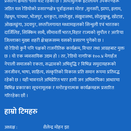
प्रसारण क्षमता ५०० वाट रहेको छ । अत्याधुनिक इटालीयन उपकरणहरू
जडित यस रेडियोको प्रसारणक्षेत्र पूर्वाञ्चलका मोरङ ,सुनसरी, झापा, इलाम,
तेह्रथुम, पाचथर, भोजपुर, धनकुटा, ताप्लेजुङ, संखुवासभा, सोलुखुम्बु, खोटाङ,
ओखलढुंगा, उदयपुर, सप्तरीलगायत मध्यामञ्चलको सिन्धुली एवं भारतका
दार्जिलिङ, सिक्किम साथै, सीमावर्ती भारत,विहार राज्यको सुपौल र अररिया
जिल्लाका मुख्य शहरी क्षेत्रहरूसम्म यसको प्रसारण पुगेको छ ।
यो रेडियो कुनै पनि पक्षको राजनीतिक कार्यक्रम, विचार तथा आग्रहबाट मुक्त
छ । यो एक व्यवसायिक उद्यम हो । तर, रेडियो नागरिक १००.४ मेगार्हज
नेपाली समाजको एकता, सद्भावको अभिवृद्धि र विभिन्न समुदायहरूको
जनजीवन, भाषा, साहित्य, संस्कृतिको विकास प्रति समान रूपमा प्रतिवद्ध
रहेको छ । यही भावनाले अभिप्रेरित भएर हामी जन अभिरूचिका आधारमा
बिभिन्न प्रकारका सूचनामूलक र मनोरञ्जनात्मक कार्यक्रमहरू प्रसारित
गरिरहेका छौं ।
हाम्रो टिमहरु
अध्यक्ष : शैलेन्द्र मोहन झा