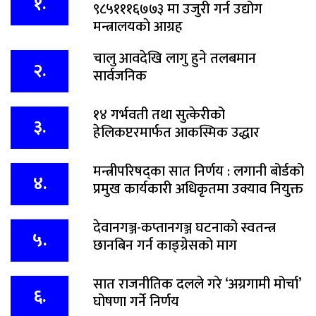
१.
९८५१११६७७३ मा उजुरी गर्न उद्योग
मन्त्रालयकाे आग्रह
चालु आवदेखि लागु हुने तलबमान
२.
सार्वजनिक
१४ गर्भवती तथा सुत्केरीको
३.
हेलिकप्टरमार्फत आकस्मिक उद्धार
मन्त्रीपरिषद्का सात निर्णय : लगानी बोर्डको
४.
प्रमुख कार्यकारी अधिकृतमा उक्याव नियुक्त
देवानगञ्ज-कप्तानगञ्ज घटनाको स्वतन्त्र
५.
छानबिन गर्न काङ्ग्रेसको माग
सात राजनीतिक दलले गरे ‘अग्रगामी मोर्चा’
६.
घोषणा गर्ने निर्णय