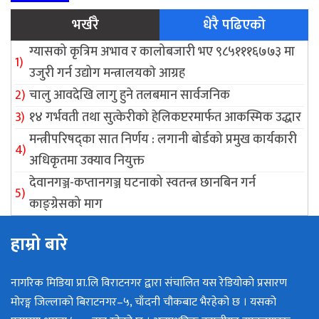
भर्खरै
धेरै पढिएको
ग्यासको कृत्रिम अभाव र कालोबजारी भए ९८५१११६७७३ मा
उजुरी गर्न उद्योग मन्त्रालयकाे आग्रह
चालु आवदेखि लागु हुने तलबमान सार्वजनिक
१४ गर्भवती तथा सुत्केरीको हेलिकप्टरमार्फत आकस्मिक उद्धार
मन्त्रीपरिषद्का सात निर्णय : लगानी बोर्डको प्रमुख कार्यकारी
अधिकृतमा उक्याव नियुक्त
देवानगञ्ज-कप्तानगञ्ज घटनाको स्वतन्त्र छानबिन गर्न
काङ्ग्रेसको माग
हाम्रो बारे
नागरिक मिडिया प्रा.लि विराटनगर द्वारा संचालित यस रेडियोको प्रसारण
मोरङ्ग जिल्लाको बिराटनगर–५, चाँदनी चौकबाट भैरहेको छ । यसको