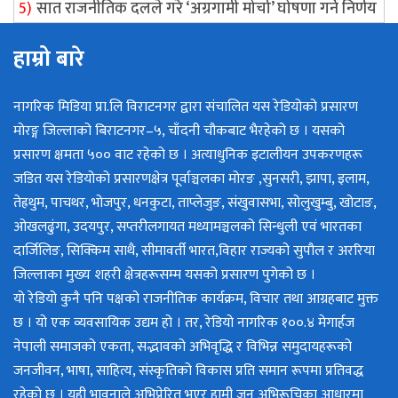
सात राजनीतिक दलले गरे ‘अग्रगामी मोर्चा’ घोषणा गर्ने निर्णय
हाम्रो बारे
नागरिक मिडिया प्रा.लि विराटनगर द्वारा संचालित यस रेडियोको प्रसारण
मोरङ्ग जिल्लाको बिराटनगर–५, चाँदनी चौकबाट भैरहेको छ । यसको
प्रसारण क्षमता ५०० वाट रहेको छ । अत्याधुनिक इटालीयन उपकरणहरू
जडित यस रेडियोको प्रसारणक्षेत्र पूर्वाञ्चलका मोरङ ,सुनसरी, झापा, इलाम,
तेह्रथुम, पाचथर, भोजपुर, धनकुटा, ताप्लेजुङ, संखुवासभा, सोलुखुम्बु, खोटाङ,
ओखलढुंगा, उदयपुर, सप्तरीलगायत मध्यामञ्चलको सिन्धुली एवं भारतका
दार्जिलिङ, सिक्किम साथै, सीमावर्ती भारत,विहार राज्यको सुपौल र अररिया
जिल्लाका मुख्य शहरी क्षेत्रहरूसम्म यसको प्रसारण पुगेको छ ।
यो रेडियो कुनै पनि पक्षको राजनीतिक कार्यक्रम, विचार तथा आग्रहबाट मुक्त
छ । यो एक व्यवसायिक उद्यम हो । तर, रेडियो नागरिक १००.४ मेगार्हज
नेपाली समाजको एकता, सद्भावको अभिवृद्धि र विभिन्न समुदायहरूको
जनजीवन, भाषा, साहित्य, संस्कृतिको विकास प्रति समान रूपमा प्रतिवद्ध
रहेको छ । यही भावनाले अभिप्रेरित भएर हामी जन अभिरूचिका आधारमा