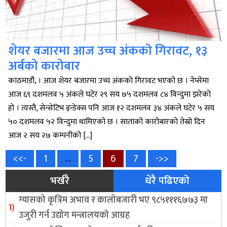
शेयर बजारमा आज उच्च अंकको गिरावट, १३
अर्बको कारोबार
काठमाडौं, । आज शेयर बजारमा उच्च अंकको गिरावट भएको छ । नेप्सेमा
आज ६९ दशमलव ५ अंकले घटेर २९ सय ७५ दशमलव ८४ विन्दुमा झरेको
हो । त्यस्तै, सेन्सेटिभ इन्डेक्स पनि आज १२ दशमलव ३४ अंकले घटेर ५ सय
५० दशमलव ५२ विन्दुमा थामिएको छ । साताको कारोबारको तेस्रो दिन
आज २ सय २७ कम्पनीको […]
Posts
Page
Page
Page
Page
<<-
1
…
5
6
7
->>
भर्खरै
धेरै पढिएको
pagination
ग्यासको कृत्रिम अभाव र कालोबजारी भए ९८५१११६७७३ मा
उजुरी गर्न उद्योग मन्त्रालयकाे आग्रह