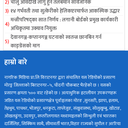
चालु आवदेखि लागु हुने तलबमान सार्वजनिक
१४ गर्भवती तथा सुत्केरीको हेलिकप्टरमार्फत आकस्मिक उद्धार
मन्त्रीपरिषद्का सात निर्णय : लगानी बोर्डको प्रमुख कार्यकारी
अधिकृतमा उक्याव नियुक्त
देवानगञ्ज-कप्तानगञ्ज घटनाको स्वतन्त्र छानबिन गर्न
काङ्ग्रेसको माग
हाम्रो बारे
नागरिक मिडिया प्रा.लि विराटनगर द्वारा संचालित यस रेडियोको प्रसारण
मोरङ्ग जिल्लाको बिराटनगर–५, चाँदनी चौकबाट भैरहेको छ । यसको
प्रसारण क्षमता ५०० वाट रहेको छ । अत्याधुनिक इटालीयन उपकरणहरू
जडित यस रेडियोको प्रसारणक्षेत्र पूर्वाञ्चलका मोरङ ,सुनसरी, झापा, इलाम,
तेह्रथुम, पाचथर, भोजपुर, धनकुटा, ताप्लेजुङ, संखुवासभा, सोलुखुम्बु, खोटाङ,
ओखलढुंगा, उदयपुर, सप्तरीलगायत मध्यामञ्चलको सिन्धुली एवं भारतका
दार्जिलिङ, सिक्किम साथै, सीमावर्ती भारत,विहार राज्यको सुपौल र अररिया