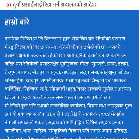
दुर्गा प्रसाईंलाई रिहा गर्न अदालतको आदेश
हाम्रो बारे
नागरिक मिडिया प्रा.लि विराटनगर द्वारा संचालित यस रेडियोको प्रसारण
मोरङ्ग जिल्लाको बिराटनगर–५, चाँदनी चौकबाट भैरहेको छ । यसको
प्रसारण क्षमता ५०० वाट रहेको छ । अत्याधुनिक इटालीयन उपकरणहरू
जडित यस रेडियोको प्रसारणक्षेत्र पूर्वाञ्चलका मोरङ ,सुनसरी, झापा, इलाम,
तेह्रथुम, पाचथर, भोजपुर, धनकुटा, ताप्लेजुङ, संखुवासभा, सोलुखुम्बु, खोटाङ,
ओखलढुंगा, उदयपुर, सप्तरीलगायत मध्यामञ्चलको सिन्धुली एवं भारतका
दार्जिलिङ, सिक्किम साथै, सीमावर्ती भारत,विहार राज्यको सुपौल र अररिया
जिल्लाका मुख्य शहरी क्षेत्रहरूसम्म यसको प्रसारण पुगेको छ ।
यो रेडियो कुनै पनि पक्षको राजनीतिक कार्यक्रम, विचार तथा आग्रहबाट मुक्त
छ । यो एक व्यवसायिक उद्यम हो । तर, रेडियो नागरिक १००.४ मेगार्हज
नेपाली समाजको एकता, सद्भावको अभिवृद्धि र विभिन्न समुदायहरूको
जनजीवन, भाषा, साहित्य, संस्कृतिको विकास प्रति समान रूपमा प्रतिवद्ध