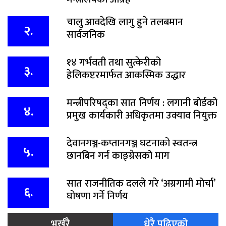
चालु आवदेखि लागु हुने तलबमान
२.
सार्वजनिक
१४ गर्भवती तथा सुत्केरीको
३.
हेलिकप्टरमार्फत आकस्मिक उद्धार
मन्त्रीपरिषद्का सात निर्णय : लगानी बोर्डको
४.
प्रमुख कार्यकारी अधिकृतमा उक्याव नियुक्त
देवानगञ्ज-कप्तानगञ्ज घटनाको स्वतन्त्र
५.
छानबिन गर्न काङ्ग्रेसको माग
सात राजनीतिक दलले गरे ‘अग्रगामी मोर्चा’
६.
घोषणा गर्ने निर्णय
भर्खरै
धेरै पढिएको