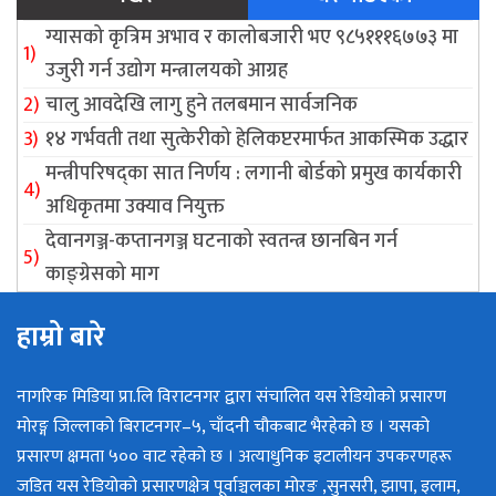
ग्यासको कृत्रिम अभाव र कालोबजारी भए ९८५१११६७७३ मा
उजुरी गर्न उद्योग मन्त्रालयकाे आग्रह
चालु आवदेखि लागु हुने तलबमान सार्वजनिक
१४ गर्भवती तथा सुत्केरीको हेलिकप्टरमार्फत आकस्मिक उद्धार
मन्त्रीपरिषद्का सात निर्णय : लगानी बोर्डको प्रमुख कार्यकारी
अधिकृतमा उक्याव नियुक्त
देवानगञ्ज-कप्तानगञ्ज घटनाको स्वतन्त्र छानबिन गर्न
काङ्ग्रेसको माग
हाम्रो बारे
नागरिक मिडिया प्रा.लि विराटनगर द्वारा संचालित यस रेडियोको प्रसारण
मोरङ्ग जिल्लाको बिराटनगर–५, चाँदनी चौकबाट भैरहेको छ । यसको
प्रसारण क्षमता ५०० वाट रहेको छ । अत्याधुनिक इटालीयन उपकरणहरू
जडित यस रेडियोको प्रसारणक्षेत्र पूर्वाञ्चलका मोरङ ,सुनसरी, झापा, इलाम,