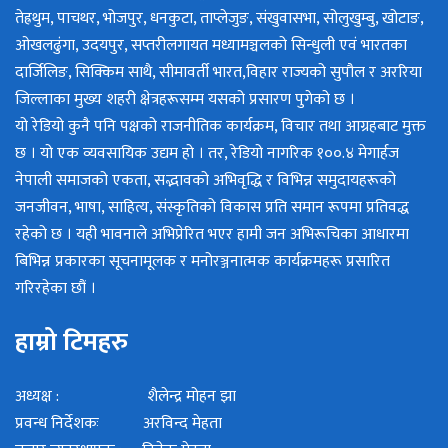
तेह्रथुम, पाचथर, भोजपुर, धनकुटा, ताप्लेजुङ, संखुवासभा, सोलुखुम्बु, खोटाङ,
ओखलढुंगा, उदयपुर, सप्तरीलगायत मध्यामञ्चलको सिन्धुली एवं भारतका
दार्जिलिङ, सिक्किम साथै, सीमावर्ती भारत,विहार राज्यको सुपौल र अररिया
जिल्लाका मुख्य शहरी क्षेत्रहरूसम्म यसको प्रसारण पुगेको छ ।
यो रेडियो कुनै पनि पक्षको राजनीतिक कार्यक्रम, विचार तथा आग्रहबाट मुक्त
छ । यो एक व्यवसायिक उद्यम हो । तर, रेडियो नागरिक १००.४ मेगार्हज
नेपाली समाजको एकता, सद्भावको अभिवृद्धि र विभिन्न समुदायहरूको
जनजीवन, भाषा, साहित्य, संस्कृतिको विकास प्रति समान रूपमा प्रतिवद्ध
रहेको छ । यही भावनाले अभिप्रेरित भएर हामी जन अभिरूचिका आधारमा
बिभिन्न प्रकारका सूचनामूलक र मनोरञ्जनात्मक कार्यक्रमहरू प्रसारित
गरिरहेका छौं ।
हाम्रो टिमहरु
अध्यक्ष : शैलेन्द्र मोहन झा
प्रवन्ध निर्देशकः अरविन्द मेहता