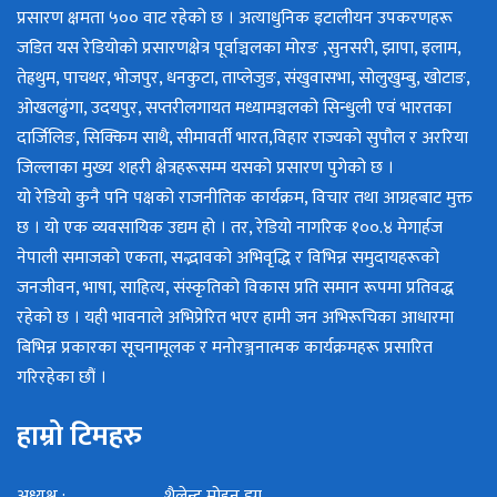
प्रसारण क्षमता ५०० वाट रहेको छ । अत्याधुनिक इटालीयन उपकरणहरू
जडित यस रेडियोको प्रसारणक्षेत्र पूर्वाञ्चलका मोरङ ,सुनसरी, झापा, इलाम,
तेह्रथुम, पाचथर, भोजपुर, धनकुटा, ताप्लेजुङ, संखुवासभा, सोलुखुम्बु, खोटाङ,
ओखलढुंगा, उदयपुर, सप्तरीलगायत मध्यामञ्चलको सिन्धुली एवं भारतका
दार्जिलिङ, सिक्किम साथै, सीमावर्ती भारत,विहार राज्यको सुपौल र अररिया
जिल्लाका मुख्य शहरी क्षेत्रहरूसम्म यसको प्रसारण पुगेको छ ।
यो रेडियो कुनै पनि पक्षको राजनीतिक कार्यक्रम, विचार तथा आग्रहबाट मुक्त
छ । यो एक व्यवसायिक उद्यम हो । तर, रेडियो नागरिक १००.४ मेगार्हज
नेपाली समाजको एकता, सद्भावको अभिवृद्धि र विभिन्न समुदायहरूको
जनजीवन, भाषा, साहित्य, संस्कृतिको विकास प्रति समान रूपमा प्रतिवद्ध
रहेको छ । यही भावनाले अभिप्रेरित भएर हामी जन अभिरूचिका आधारमा
बिभिन्न प्रकारका सूचनामूलक र मनोरञ्जनात्मक कार्यक्रमहरू प्रसारित
गरिरहेका छौं ।
हाम्रो टिमहरु
अध्यक्ष : शैलेन्द्र मोहन झा