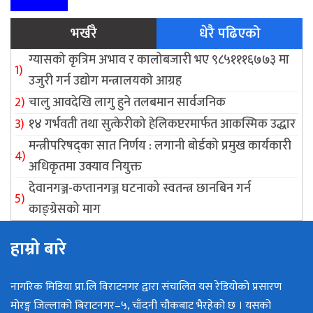
भर्खरै
धेरै पढिएको
ग्यासको कृत्रिम अभाव र कालोबजारी भए ९८५१११६७७३ मा
उजुरी गर्न उद्योग मन्त्रालयकाे आग्रह
चालु आवदेखि लागु हुने तलबमान सार्वजनिक
१४ गर्भवती तथा सुत्केरीको हेलिकप्टरमार्फत आकस्मिक उद्धार
मन्त्रीपरिषद्का सात निर्णय : लगानी बोर्डको प्रमुख कार्यकारी
अधिकृतमा उक्याव नियुक्त
देवानगञ्ज-कप्तानगञ्ज घटनाको स्वतन्त्र छानबिन गर्न
काङ्ग्रेसको माग
हाम्रो बारे
नागरिक मिडिया प्रा.लि विराटनगर द्वारा संचालित यस रेडियोको प्रसारण
मोरङ्ग जिल्लाको बिराटनगर–५, चाँदनी चौकबाट भैरहेको छ । यसको