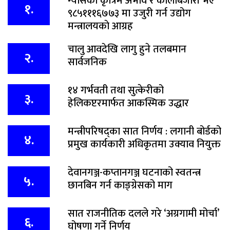
ग्यासको कृत्रिम अभाव र कालोबजारी भए
१.
९८५१११६७७३ मा उजुरी गर्न उद्योग
मन्त्रालयकाे आग्रह
चालु आवदेखि लागु हुने तलबमान
२.
सार्वजनिक
१४ गर्भवती तथा सुत्केरीको
३.
हेलिकप्टरमार्फत आकस्मिक उद्धार
मन्त्रीपरिषद्का सात निर्णय : लगानी बोर्डको
४.
प्रमुख कार्यकारी अधिकृतमा उक्याव नियुक्त
देवानगञ्ज-कप्तानगञ्ज घटनाको स्वतन्त्र
५.
छानबिन गर्न काङ्ग्रेसको माग
सात राजनीतिक दलले गरे ‘अग्रगामी मोर्चा’
६.
घोषणा गर्ने निर्णय