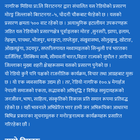
नागरिक मिडिया प्रा.लि विराटनगर द्वारा संचालित यस रेडियोको प्रसारण
मोरङ्ग जिल्लाको बिराटनगर–५, चाँदनी चौकबाट भैरहेको छ । यसको
प्रसारण क्षमता ५०० वाट रहेको छ । अत्याधुनिक इटालीयन उपकरणहरू
जडित यस रेडियोको प्रसारणक्षेत्र पूर्वाञ्चलका मोरङ ,सुनसरी, झापा, इलाम,
तेह्रथुम, पाचथर, भोजपुर, धनकुटा, ताप्लेजुङ, संखुवासभा, सोलुखुम्बु, खोटाङ,
ओखलढुंगा, उदयपुर, सप्तरीलगायत मध्यामञ्चलको सिन्धुली एवं भारतका
दार्जिलिङ, सिक्किम साथै, सीमावर्ती भारत,विहार राज्यको सुपौल र अररिया
जिल्लाका मुख्य शहरी क्षेत्रहरूसम्म यसको प्रसारण पुगेको छ ।
यो रेडियो कुनै पनि पक्षको राजनीतिक कार्यक्रम, विचार तथा आग्रहबाट मुक्त
छ । यो एक व्यवसायिक उद्यम हो । तर, रेडियो नागरिक १००.४ मेगार्हज
नेपाली समाजको एकता, सद्भावको अभिवृद्धि र विभिन्न समुदायहरूको
जनजीवन, भाषा, साहित्य, संस्कृतिको विकास प्रति समान रूपमा प्रतिवद्ध
रहेको छ । यही भावनाले अभिप्रेरित भएर हामी जन अभिरूचिका आधारमा
बिभिन्न प्रकारका सूचनामूलक र मनोरञ्जनात्मक कार्यक्रमहरू प्रसारित
गरिरहेका छौं ।