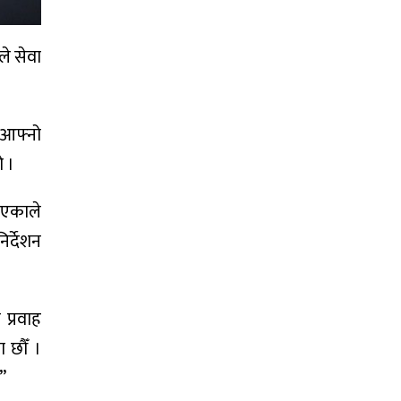
े सेवा
 आफ्नो
ो ।
लिएकाले
र्देशन
प्रवाह
 छौँ ।
’