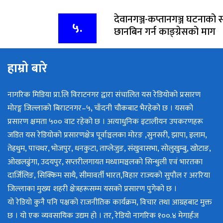
देवानगञ्ज-कप्तानगञ्ज घटनाको स्व
५.
छानबिन गर्न काङ्ग्रेसको माग
हाम्रो बारे
नागरिक मिडिया प्रा.लि विराटनगर द्वारा संचालित यस रेडियोको प्रसारण
मोरङ्ग जिल्लाको बिराटनगर–५, चाँदनी चौकबाट भैरहेको छ । यसको
प्रसारण क्षमता ५०० वाट रहेको छ । अत्याधुनिक इटालीयन उपकरणहरू
जडित यस रेडियोको प्रसारणक्षेत्र पूर्वाञ्चलका मोरङ ,सुनसरी, झापा, इलाम,
तेह्रथुम, पाचथर, भोजपुर, धनकुटा, ताप्लेजुङ, संखुवासभा, सोलुखुम्बु, खोटाङ,
ओखलढुंगा, उदयपुर, सप्तरीलगायत मध्यामञ्चलको सिन्धुली एवं भारतका
दार्जिलिङ, सिक्किम साथै, सीमावर्ती भारत,विहार राज्यको सुपौल र अररिया
जिल्लाका मुख्य शहरी क्षेत्रहरूसम्म यसको प्रसारण पुगेको छ ।
यो रेडियो कुनै पनि पक्षको राजनीतिक कार्यक्रम, विचार तथा आग्रहबाट मुक्त
छ । यो एक व्यवसायिक उद्यम हो । तर, रेडियो नागरिक १००.४ मेगार्हज