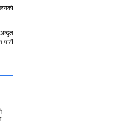
रालयको
अब्दुल
 पार्टी
ी
ा