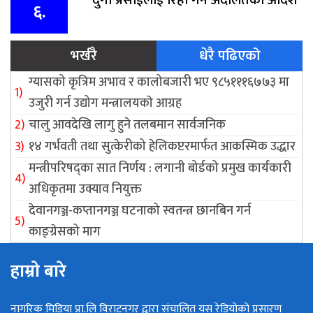
दुर्गा प्रसाईंलाई रिहा गर्न अदालतको आदेश
६.
भर्खरै
धेरै पढिएको
ग्यासको कृत्रिम अभाव र कालोबजारी भए ९८५१११६७७३ मा
उजुरी गर्न उद्योग मन्त्रालयकाे आग्रह
चालु आवदेखि लागु हुने तलबमान सार्वजनिक
१४ गर्भवती तथा सुत्केरीको हेलिकप्टरमार्फत आकस्मिक उद्धार
मन्त्रीपरिषद्का सात निर्णय : लगानी बोर्डको प्रमुख कार्यकारी
अधिकृतमा उक्याव नियुक्त
देवानगञ्ज-कप्तानगञ्ज घटनाको स्वतन्त्र छानबिन गर्न
काङ्ग्रेसको माग
हाम्रो बारे
नागरिक मिडिया प्रा.लि विराटनगर द्वारा संचालित यस रेडियोको प्रसारण