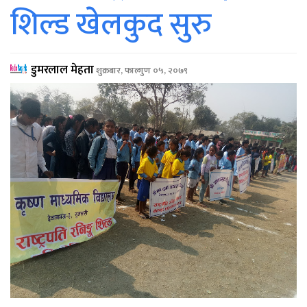
शिल्ड खेलकुद सुरु
डुमरलाल मेहता
शुक्रबार, फाल्गुण ०५, २०७९