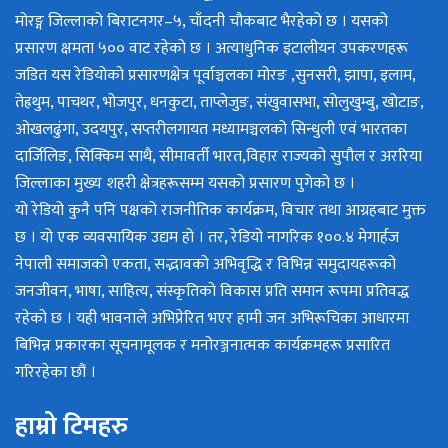
मोरङ्ग जिल्लाको बिराटनगर–५, चाँदनी चौकबाट भैरहेको छ । यसको
प्रसारण क्षमता ५०० वाट रहेको छ । अत्याधुनिक इटालीयन उपकरणहरू
जडित यस रेडियोको प्रसारणक्षेत्र पूर्वाञ्चलका मोरङ ,सुनसरी, झापा, इलाम,
तेह्रथुम, पाचथर, भोजपुर, धनकुटा, ताप्लेजुङ, संखुवासभा, सोलुखुम्बु, खोटाङ,
ओखलढुंगा, उदयपुर, सप्तरीलगायत मध्यामञ्चलको सिन्धुली एवं भारतका
दार्जिलिङ, सिक्किम साथै, सीमावर्ती भारत,विहार राज्यको सुपौल र अररिया
जिल्लाका मुख्य शहरी क्षेत्रहरूसम्म यसको प्रसारण पुगेको छ ।
यो रेडियो कुनै पनि पक्षको राजनीतिक कार्यक्रम, विचार तथा आग्रहबाट मुक्त
छ । यो एक व्यवसायिक उद्यम हो । तर, रेडियो नागरिक १००.४ मेगार्हज
नेपाली समाजको एकता, सद्भावको अभिवृद्धि र विभिन्न समुदायहरूको
जनजीवन, भाषा, साहित्य, संस्कृतिको विकास प्रति समान रूपमा प्रतिवद्ध
रहेको छ । यही भावनाले अभिप्रेरित भएर हामी जन अभिरूचिका आधारमा
बिभिन्न प्रकारका सूचनामूलक र मनोरञ्जनात्मक कार्यक्रमहरू प्रसारित
गरिरहेका छौं ।
हाम्रो टिमहरु