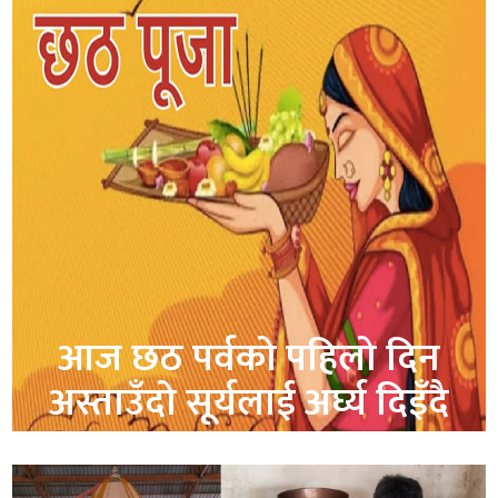
आज छठ पर्वको पहिलो दिन
अस्ताउँदो सूर्यलाई अर्घ्य दिइँदै