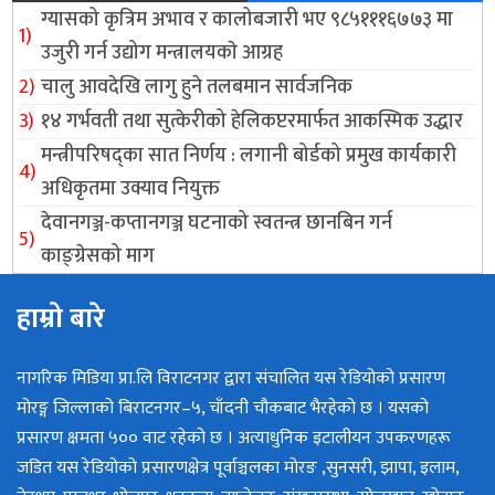
ग्यासको कृत्रिम अभाव र कालोबजारी भए ९८५१११६७७३ मा
उजुरी गर्न उद्योग मन्त्रालयकाे आग्रह
चालु आवदेखि लागु हुने तलबमान सार्वजनिक
१४ गर्भवती तथा सुत्केरीको हेलिकप्टरमार्फत आकस्मिक उद्धार
मन्त्रीपरिषद्का सात निर्णय : लगानी बोर्डको प्रमुख कार्यकारी
अधिकृतमा उक्याव नियुक्त
देवानगञ्ज-कप्तानगञ्ज घटनाको स्वतन्त्र छानबिन गर्न
काङ्ग्रेसको माग
हाम्रो बारे
नागरिक मिडिया प्रा.लि विराटनगर द्वारा संचालित यस रेडियोको प्रसारण
मोरङ्ग जिल्लाको बिराटनगर–५, चाँदनी चौकबाट भैरहेको छ । यसको
प्रसारण क्षमता ५०० वाट रहेको छ । अत्याधुनिक इटालीयन उपकरणहरू
जडित यस रेडियोको प्रसारणक्षेत्र पूर्वाञ्चलका मोरङ ,सुनसरी, झापा, इलाम,