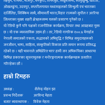
तेह्रथुम, पाचथर, भोजपुर, धनकुटा, ताप्लेजुङ, संखुवासभा, सोलुखुम्बु, खोटाङ,
ओखलढुंगा, उदयपुर, सप्तरीलगायत मध्यामञ्चलको सिन्धुली एवं भारतका
दार्जिलिङ, सिक्किम साथै, सीमावर्ती भारत,विहार राज्यको सुपौल र अररिया
जिल्लाका मुख्य शहरी क्षेत्रहरूसम्म यसको प्रसारण पुगेको छ ।
यो रेडियो कुनै पनि पक्षको राजनीतिक कार्यक्रम, विचार तथा आग्रहबाट मुक्त
छ । यो एक व्यवसायिक उद्यम हो । तर, रेडियो नागरिक १००.४ मेगार्हज
नेपाली समाजको एकता, सद्भावको अभिवृद्धि र विभिन्न समुदायहरूको
जनजीवन, भाषा, साहित्य, संस्कृतिको विकास प्रति समान रूपमा प्रतिवद्ध
रहेको छ । यही भावनाले अभिप्रेरित भएर हामी जन अभिरूचिका आधारमा
बिभिन्न प्रकारका सूचनामूलक र मनोरञ्जनात्मक कार्यक्रमहरू प्रसारित
गरिरहेका छौं ।
हाम्रो टिमहरु
अध्यक्ष : शैलेन्द्र मोहन झा
प्रवन्ध निर्देशकः अरविन्द मेहता
बजार ब्यवस्थापक : विवेक मेहता