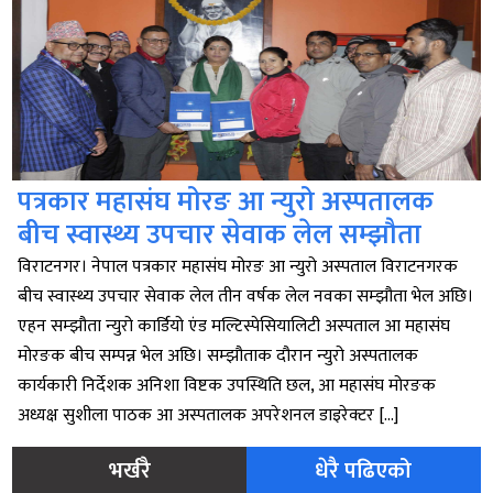
पत्रकार महासंघ मोरङ आ न्युरो अस्पतालक
बीच स्वास्थ्य उपचार सेवाक लेल सम्झौता
विराटनगर। नेपाल पत्रकार महासंघ मोरङ आ न्युरो अस्पताल विराटनगरक
बीच स्वास्थ्य उपचार सेवाक लेल तीन वर्षक लेल नवका सम्झौता भेल अछि।
एहन सम्झौता न्युरो कार्डियो एंड मल्टिस्पेसियालिटी अस्पताल आ महासंघ
मोरङक बीच सम्पन्न भेल अछि। सम्झौताक दौरान न्युरो अस्पतालक
कार्यकारी निर्देशक अनिशा विष्टक उपस्थिति छल, आ महासंघ मोरङक
अध्यक्ष सुशीला पाठक आ अस्पतालक अपरेशनल डाइरेक्टर […]
भर्खरै
धेरै पढिएको