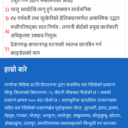
उजुरी गर्न उद्योग मन्त्रालयकाे आग्रह
चालु आवदेखि लागु हुने तलबमान सार्वजनिक
१४ गर्भवती तथा सुत्केरीको हेलिकप्टरमार्फत आकस्मिक उद्धार
मन्त्रीपरिषद्का सात निर्णय : लगानी बोर्डको प्रमुख कार्यकारी
अधिकृतमा उक्याव नियुक्त
देवानगञ्ज-कप्तानगञ्ज घटनाको स्वतन्त्र छानबिन गर्न
काङ्ग्रेसको माग
हाम्रो बारे
नागरिक मिडिया प्रा.लि विराटनगर द्वारा संचालित यस रेडियोको प्रसारण
मोरङ्ग जिल्लाको बिराटनगर–५, चाँदनी चौकबाट भैरहेको छ । यसको
प्रसारण क्षमता ५०० वाट रहेको छ । अत्याधुनिक इटालीयन उपकरणहरू
जडित यस रेडियोको प्रसारणक्षेत्र पूर्वाञ्चलका मोरङ ,सुनसरी, झापा, इलाम,
तेह्रथुम, पाचथर, भोजपुर, धनकुटा, ताप्लेजुङ, संखुवासभा, सोलुखुम्बु, खोटाङ,
ओखलढुंगा, उदयपुर, सप्तरीलगायत मध्यामञ्चलको सिन्धुली एवं भारतका